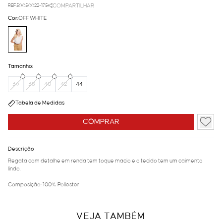
REF.50.05.0022-175
COMPARTILHAR
Cor:
OFF WHITE
Tamanho:
36
38
40
42
44
Tabela de Medidas
COMPRAR
Descrição
Regata com detalhe em renda tem toque macio e o tecido tem um caimento
lindo.
Composição: 100% Poliéster
VEJA TAMBÉM