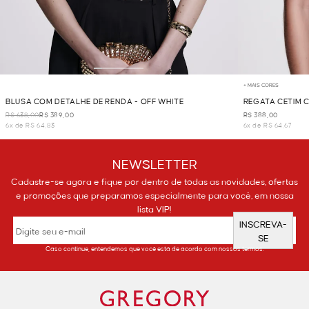
+ MAIS CORES
BLUSA COM DETALHE DE RENDA - OFF WHITE
REGATA CETIM 
R$ 638,00
R$ 389,00
R$ 388,00
6x de R$ 64,83
6x de R$ 64,67
NEWSLETTER
Cadastre-se agora e fique por dentro de todas as novidades, ofertas
e promoções que preparamos especialmente para você, em nossa
lista VIP!
INSCREVA-
SE
Caso continue, entendemos que você está de acordo com nossos termos.