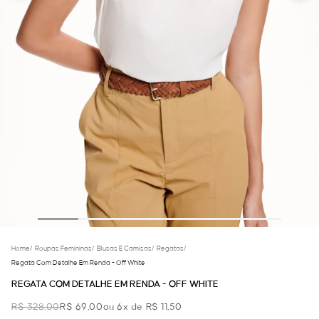
Home
/
Roupas Femininas
/
Blusas E Camisas
/
Regatas
/
Regata Com Detalhe Em Renda - Off White
REGATA COM DETALHE EM RENDA - OFF WHITE
R$ 328,00
R$ 69,00
ou 6x de R$ 11,50