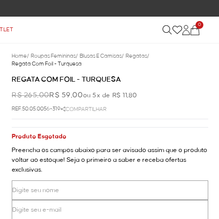
0
TLET
Home
/
Roupas Femininas
/
Blusas E Camisas
/
Regatas
/
Regata Com Foil - Turquesa
REGATA COM FOIL - TURQUESA
R$ 265,00
R$ 59,00
ou 5x de R$ 11,80
REF.50.05.0056-319
COMPARTILHAR
Produto Esgotado
Preencha os campos abaixo para ser avisado assim que o produto
voltar ao estoque! Seja o primeiro a saber e receba ofertas
exclusivas.