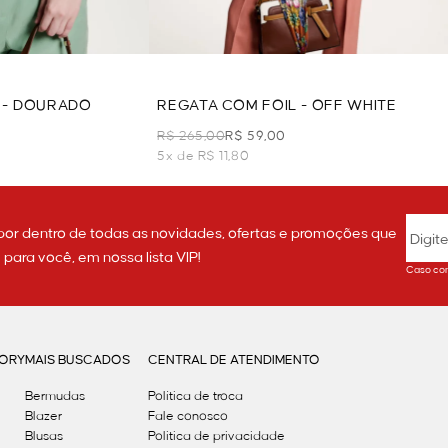
 - DOURADO
REGATA COM FOIL - OFF WHITE
R$ 265,00
R$ 59,00
5x de R$ 11,80
por dentro de todas as novidades, ofertas e promoções que
ara você, em nossa lista VIP!
Caso con
GORY
MAIS BUSCADOS
CENTRAL DE ATENDIMENTO
Bermudas
Política de troca
Blazer
Fale conosco
Blusas
Politica de privacidade