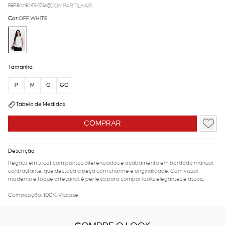
REF.50.05.0111-175
COMPARTILHAR
Cor:
OFF WHITE
Tamanho:
P
M
G
GG
Tabela de Medidas
COMPRAR
Descrição
Regata em tricot com pontos diferenciados e acabamento em bordado manual
contrastante, que destaca a peça com charme e originalidade. Com visual
moderno e toque artesanal, é perfeita para compor looks elegantes e atuais.
Composição: 100% Viscose