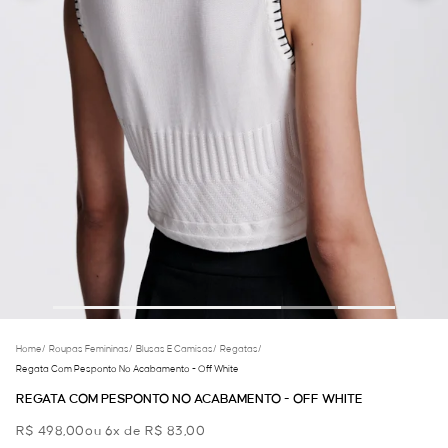
Home
/
Roupas Femininas
/
Blusas E Camisas
/
Regatas
/
Regata Com Pesponto No Acabamento - Off White
REGATA COM PESPONTO NO ACABAMENTO - OFF WHITE
R$ 498,00
ou 6x de R$ 83,00