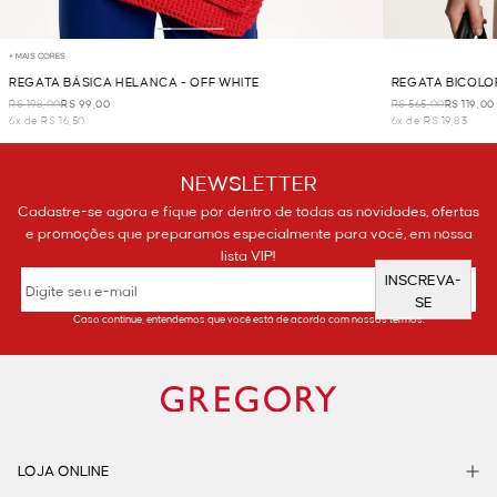
+ MAIS CORES
REGATA BÁSICA HELANCA - OFF WHITE
REGATA BICOLOR
R$ 198,00
R$ 99,00
R$ 565,00
R$ 119,00
6x de R$ 16,50
6x de R$ 19,83
NEWSLETTER
Cadastre-se agora e fique por dentro de todas as novidades, ofertas
e promoções que preparamos especialmente para você, em nossa
lista VIP!
INSCREVA-
SE
Caso continue, entendemos que você está de acordo com nossos termos.
LOJA ONLINE