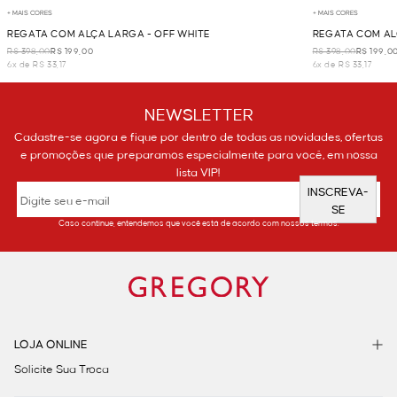
+ MAIS CORES
+ MAIS CORES
REGATA COM ALÇA LARGA - OFF WHITE
REGATA COM AL
R$ 398,00
R$ 199,00
R$ 398,00
R$ 199,0
6x de R$ 33,17
6x de R$ 33,17
NEWSLETTER
Cadastre-se agora e fique por dentro de todas as novidades, ofertas
e promoções que preparamos especialmente para você, em nossa
lista VIP!
INSCREVA-
SE
Caso continue, entendemos que você está de acordo com nossos termos.
LOJA ONLINE
Solicite Sua Troca