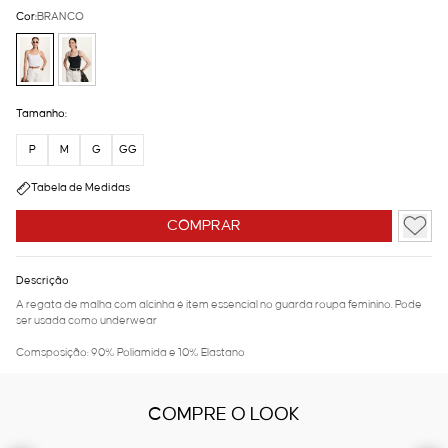
Cor:
BRANCO
Tamanho:
P
M
G
GG
Tabela de Medidas
COMPRAR
Descrição
A regata de malha com alcinha é item essencial no guarda roupa feminino. Pode
ser usada como underwear
Comsposição: 90% Poliamida e 10% Elastano
COMPRE O LOOK