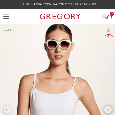
NA SUA 1ª COMPRA COM O CUPOM GRGLOVERS
FR
0
Voltar
- 31%