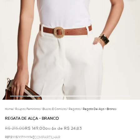
Home
/
Roupas Femininas
/
Blusas E Camisas
/
Regatas
/
Regata De Alça - Branco
REGATA DE ALÇA - BRANCO
R$ 215,00
R$ 149,00
ou 6x de R$ 24,83
REF.50.05.0070-001
COMPARTILHAR