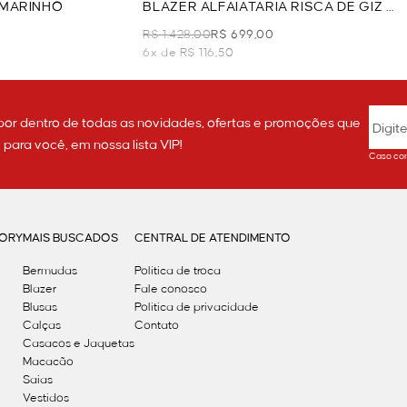
 MARINHO
BLAZER ALFAIATARIA RISCA DE GIZ -
MARINHO
R$ 1.428,00
R$ 699,00
6x de R$ 116,50
por dentro de todas as novidades, ofertas e promoções que
ara você, em nossa lista VIP!
Caso con
GORY
MAIS BUSCADOS
CENTRAL DE ATENDIMENTO
Bermudas
Política de troca
Blazer
Fale conosco
Blusas
Politica de privacidade
Calças
Contato
Casacos e Jaquetas
Macacão
Saias
Vestidos