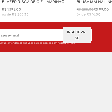
BLAZER RISCA DE GIZ - MARINHO
BLUSA MALHA LINH
MARINHO
R$ 1.598,00
R$ 288,00
R$ 99,00
6x de R$ 266,33
6x de R$ 16,50
INSCREVA-
SE
tinue, entendemos que você está de acordo com nossos termos.