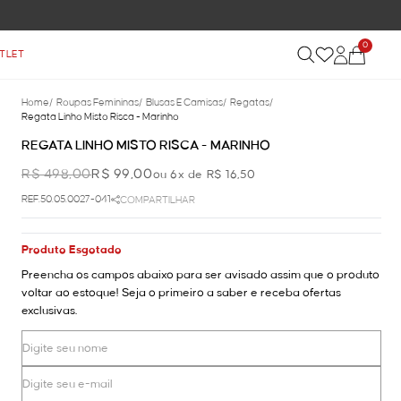
0
TLET
Home
/
Roupas Femininas
/
Blusas E Camisas
/
Regatas
/
Regata Linho Misto Risca - Marinho
REGATA LINHO MISTO RISCA - MARINHO
R$ 498,00
R$ 99,00
ou 6x de R$ 16,50
REF.50.05.0027-041
COMPARTILHAR
Produto Esgotado
Preencha os campos abaixo para ser avisado assim que o produto
voltar ao estoque! Seja o primeiro a saber e receba ofertas
exclusivas.