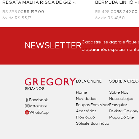
REGATA MALHA RISCA DE GIZ -
BERMUDA LINHO -
MARINHO
R$ 398,00
R$ 199,00
R$ 498,00
R$ 249,00
6x de R$ 33,17
6x de R$ 41,50
Cadastre-se agora e fique 
NEWSLETTER
preparamos especialmente p
LOJA ONLINE
SOBRE A GRE
SIGA-NOS
Home
Sobre Nós
Novidades
Nossas Lojas
Facebook
Roupas Femininas
Franquias
Instagram
Acessórios
Revista Gregory
WhatsApp
Promoção
Mapa Do Site
Solicite Sua Troca