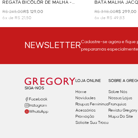
REGATA BICOLOR DE MALHA -
BATA MALHA JACQ
PRETO/OFF WHITE
WHITE
R$ 245,00
R$ 129,00
R$ 398,00
R$ 299,00
6x de R$ 21,50
6x de R$ 49,83
Cadastre-se agora e fique 
NEWSLETTER
preparamos especialmente p
LOJA ONLINE
SOBRE A GRE
SIGA-NOS
Home
Sobre Nós
Novidades
Nossas Lojas
Facebook
Roupas Femininas
Franquias
Instagram
Acessórios
Revista Gregory
WhatsApp
Promoção
Mapa Do Site
Solicite Sua Troca