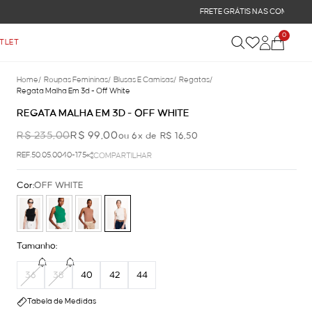
0
TLET
Home
/
Roupas Femininas
/
Blusas E Camisas
/
Regatas
/
Regata Malha Em 3d - Off White
REGATA MALHA EM 3D - OFF WHITE
R$ 235,00
R$ 99,00
ou 6x de R$ 16,50
REF.50.05.0040-175
COMPARTILHAR
Cor:
OFF WHITE
Tamanho:
36
38
40
42
44
Tabela de Medidas