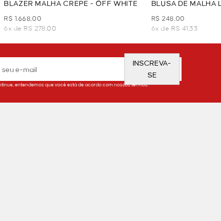
BLAZER MALHA CREPE - OFF WHITE
BLUSA DE MALHA L
R$ 1.668,00
R$ 248,00
6x de R$ 278,00
6x de R$ 41,33
INSCREVA-
SE
tinue, entendemos que você está de acordo com nossos termos.