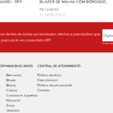
UARD - OFF
BLAZER DE MALHA COM BORDADO
BRASÃO - OFF WHITE
R$ 1.648,00
6x de R$ 274,67
por dentro de todas as novidades, ofertas e promoções que
ara você, em nossa lista VIP!
Caso con
GORY
MAIS BUSCADOS
CENTRAL DE ATENDIMENTO
Bermudas
Política de troca
Blazer
Fale conosco
Blusas
Politica de privacidade
Calças
Contato
Casacos e Jaquetas
Macacão
Saias
Vestidos