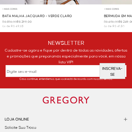
+ MAIS CORES
+ MAIS CORES
BATA MALHA JACQUARD - VERDE CLARO
BERMUDA EM MA
R$ 398,00
R$ 299,00
R$ 498,00
R$ 249,0
6x de R$ 49,83
6x de R$ 41,50
NEWSLETTER
Cadastre-se agora e fique por dentro de todas as novidades, ofertas
e promoções que preparamos especialmente para você, em nossa
lista VIP!
INSCREVA-
SE
Caso continue, entendemos que você está de acordo com nossos termos.
LOJA ONLINE
Solicite Sua Troca