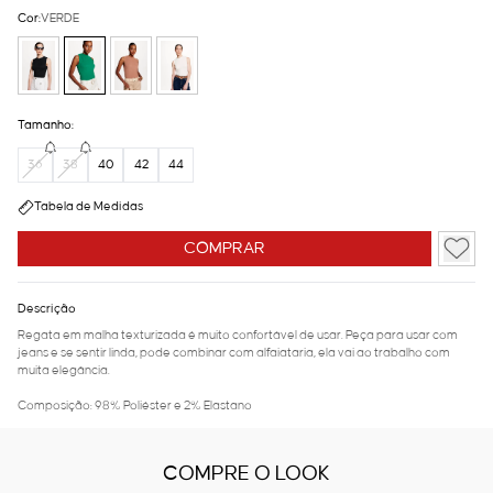
Cor:
VERDE
Tamanho:
36
38
40
42
44
Tabela de Medidas
COMPRAR
Descrição
Regata em malha texturizada é muito confortável de usar. Peça para usar com
jeans e se sentir linda, pode combinar com alfaiataria, ela vai ao trabalho com
muita elegância.
Composição: 98% Poliéster e 2% Elastano
COMPRE O LOOK