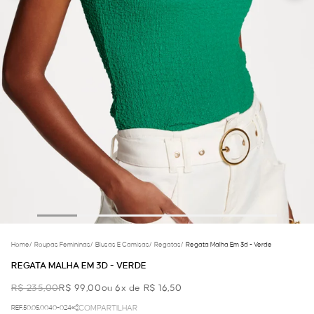
Home
/
Roupas Femininas
/
Blusas E Camisas
/
Regatas
/
Regata Malha Em 3d - Verde
REGATA MALHA EM 3D - VERDE
R$ 235,00
R$ 99,00
ou 6x de R$ 16,50
REF.50.05.0040-024
COMPARTILHAR