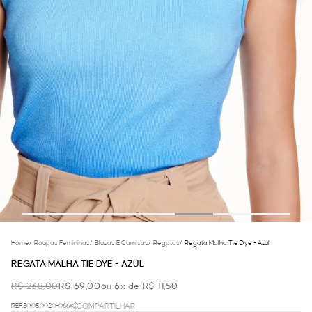
Home
/
Roupas Femininas
/
Blusas E Camisas
/
Regatas
/
Regata Malha Tie Dye - Azul
REGATA MALHA TIE DYE - AZUL
R$ 238,00
R$ 69,00
ou 6x de R$ 11,50
REF.50.05.0020-066
COMPARTILHAR