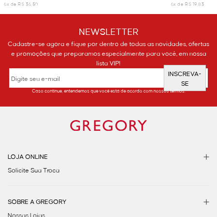
6x de R$ 36,50
6x de R$ 19,83
NEWSLETTER
Cadastre-se agora e fique por dentro de todas as novidades, ofertas
e promoções que preparamos especialmente para você, em nossa
lista VIP!
INSCREVA-
SE
Caso continue, entendemos que você está de acordo com nossos termos.
LOJA ONLINE
Solicite Sua Troca
SOBRE A GREGORY
Nossas Lojas