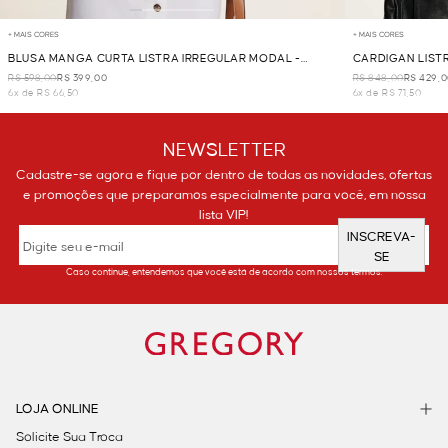
+ MAIS CORES
+ MAIS CORES
BLUSA MANGA CURTA LISTRA IRREGULAR MODAL -
CARDIGAN LIST
MARINHO
R$ 598,00
R$ 399,00
R$ 848,00
R$ 429,
6x de R$ 66,50
6x de R$ 71,50
NEWSLETTER
Cadastre-se agora e fique por dentro de todas as novidades, ofertas
e promoções que preparamos especialmente para você, em nossa
lista VIP!
INSCREVA-
SE
Caso continue, entendemos que você está de acordo com nossos termos.
LOJA ONLINE
Solicite Sua Troca