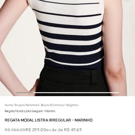
Home
/
Roupas Femininas
/
Blusas E Camisas
/
Regatas
/
Regata Modal Listra Irregular - Marinho
REGATA MODAL LISTRA IRREGULAR - MARINHO
R$ 588,00
R$ 299,00
ou 6x de R$ 49,83