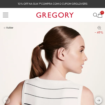
10% OFF NA SUA 1ª COMPRA COM O CUPOM GRGLOVERS
0
Voltar
- 49%