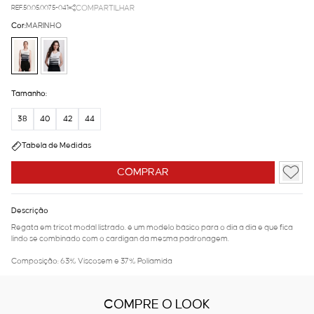
REF.50.05.0075-041
COMPARTILHAR
Cor:
MARINHO
Tamanho:
38
40
42
44
Tabela de Medidas
COMPRAR
Descrição
Regata em tricot modal listrado. é um modelo básico para o dia a dia e que fica
lindo se combinado com o cardigan da mesma padronagem.
Composição: 63% Viscosem e 37% Poliamida
COMPRE O LOOK