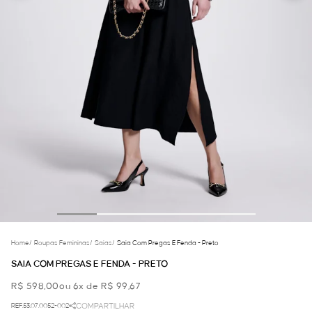
Home
/
Roupas Femininas
/
Saias
/
Saia Com Pregas E Fenda - Preto
SAIA COM PREGAS E FENDA - PRETO
R$ 598,00
ou 6x de R$ 99,67
REF.53.07.0052-002
COMPARTILHAR