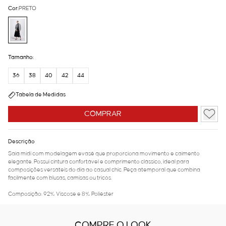
Cor:
PRETO
Tamanho:
36
38
40
42
44
Tabela de Medidas
COMPRAR
Descrição
Saia midi com modelagem evasê que proporciona movimento e caimento
elegante. Possui cintura confortável e comprimento clássico, ideal para
composições versáteis do dia ao casual chic. Peça atemporal que combina
facilmente com blusas, camisas ou tricôs.
Composição: 92% Viscose e 8% Poliéster
COMPRE O LOOK