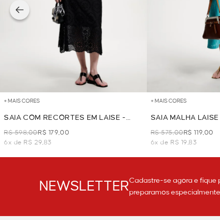
+ MAIS CORES
+ MAIS CORES
SAIA COM RECORTES EM LAISE -
SAIA MALHA LAIS
PRETO
R$ 598,00
R$ 179,00
R$ 575,00
R$ 119,00
6x de R$ 29,83
6x de R$ 19,83
Cadastre-se agora e fique 
NEWSLETTER
preparamos especialmente p