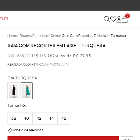
0
TLET
Home
/
Roupas Femininas
/
Saias
/
Saia Com Recortes Em Laise - Turquesa
SAIA COM RECORTES EM LAISE - TURQUESA
R$ 598,00
R$ 179,00
ou 6x de R$ 29,83
REF.53.07.0007-319
COMPARTILHAR
Cor:
TURQUESA
Tamanho:
38
40
42
44
46
Tabela de Medidas