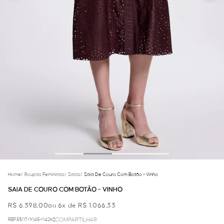
Home
/
Roupas Femininas
/
Saias
/
Saia De Couro Com Botão - Vinho
SAIA DE COURO COM BOTÃO - VINHO
R$ 6.398,00
ou 6x de R$ 1.066,33
REF.53.07.0045-042
COMPARTILHAR