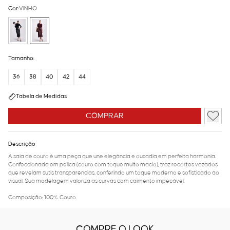
Cor:
VINHO
Tamanho:
36
38
40
42
44
Tabela de Medidas
COMPRAR
Descrição
A saia de couro é uma peça que une elegância e ousadia em perfeita harmonia.
Confeccionada em pelica (couro com toque muito macio), traz recortes vazados
que revelam sutis transparências, conferindo um toque moderno e sofisticado ao
visual. Sua modelagem valoriza as curvas com caimento impecável.
Composição: 100% Couro
COMPRE O LOOK