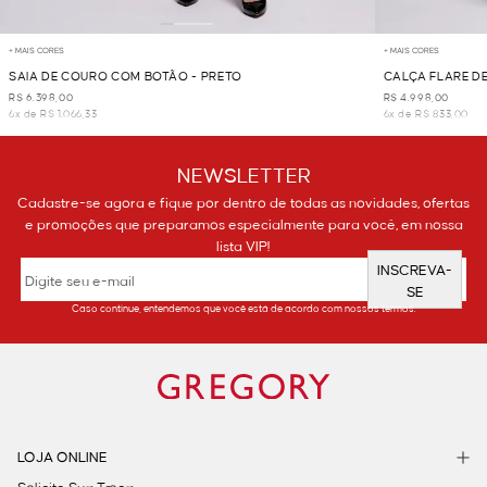
+ MAIS CORES
+ MAIS CORES
SAIA DE COURO COM BOTÃO - PRETO
CALÇA FLARE D
R$ 6.398,00
R$ 4.998,00
6x de R$ 1.066,33
6x de R$ 833,00
NEWSLETTER
Cadastre-se agora e fique por dentro de todas as novidades, ofertas
e promoções que preparamos especialmente para você, em nossa
lista VIP!
INSCREVA-
SE
Caso continue, entendemos que você está de acordo com nossos termos.
LOJA ONLINE