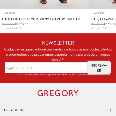
+ MAIS CORES
+ MAIS CORES
CALÇA CIGARRETE COM BOLSO CHAPADO - MILITAR
CALÇA FLARE D
MILITAR
R$ 888,00
R$ 269,00
R$ 628,00
R$ 319,0
6x de R$ 44,83
6x de R$ 53,17
NEWSLETTER
Cadastre-se agora e fique por dentro de todas as novidades, ofertas
e promoções que preparamos especialmente para você, em nossa
lista VIP!
INSCREVA-
SE
Caso continue, entendemos que você está de acordo com nossos termos.
LOJA ONLINE