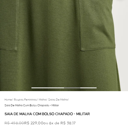
Home
/
Roupas Femininas
/
Malha
/
Saias De Malha
/
Saia De Malha Com Bolso Chapado - Militar
SAIA DE MALHA COM BOLSO CHAPADO - MILITAR
R$ 458,00
R$ 229,00
ou 6x de R$ 38,17