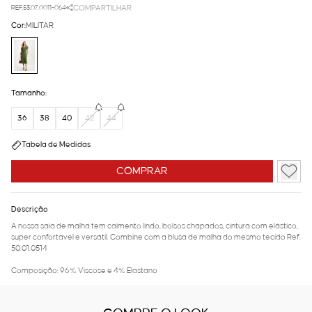
REF.53.07.0011-064
COMPARTILHAR
Cor:
MILITAR
Tamanho:
36
38
40
42
44
Tabela de Medidas
COMPRAR
Descrição
A nossa saia de malha tem caimento lindo, bolsos chapados, cintura com elástico,
super confortável e versátil. Combine com a blusa de malha do mesmo tecido Ref:
50.01.0514
Composição: 96% Viscose e 4% Elastano