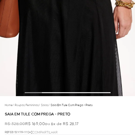
Home
/
Roupas Femininas
/
Saias
/
Saia Em Tule Com Prega - Preto
SAIA EM TULE COM PREGA - PRETO
R$ 328,00
R$ 169,00
ou 6x de R$ 28,17
REF.53.03.0019-002
COMPARTILHAR