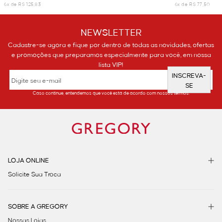
6x de R$ 125,83
6x de R$ 77,50
NEWSLETTER
Cadastre-se agora e fique por dentro de todas as novidades, ofertas
e promoções que preparamos especialmente para você, em nossa
lista VIP!
INSCREVA-
SE
Caso continue, entendemos que você está de acordo com nossos termos.
LOJA ONLINE
Solicite Sua Troca
SOBRE A GREGORY
Nossas Lojas