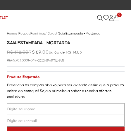
0
TLET
Home
/
Roupas Femininas
/
Saias
/
Saia Estampada - Mostarda
SAIA ESTAMPADA - MOSTARDA
R$ 518,00
R$ 89,00
ou 6x de R$ 14,83
REF.53.03.0001-049
COMPARTILHAR
Produto Esgotado
Preencha os campos abaixo para ser avisado assim que o produto
voltar ao estoque! Seja o primeiro a saber e receba ofertas
exclusivas.