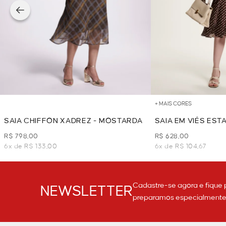
+ MAIS CORES
SAIA CHIFFON XADREZ - MOSTARDA
SAIA EM VIÉS ES
R$ 798,00
R$ 628,00
6x de R$ 133,00
6x de R$ 104,67
Cadastre-se agora e fique 
NEWSLETTER
preparamos especialmente p