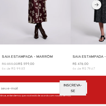
SAIA ESTAMPADA - MARROM
SAIA ESTAMPADA 
R$ 855,00
R$ 599,00
R$ 478,00
6x de R$ 99,83
6x de R$ 79,67
INSCREVA-
SE
tinue, entendemos que você está de acordo com nossos termos.