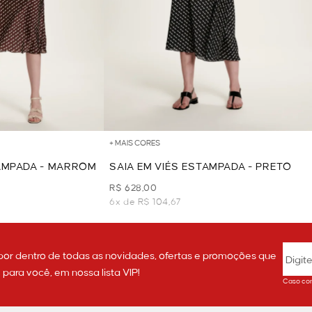
+ MAIS CORES
TAMPADA - MARROM
SAIA EM VIÉS ESTAMPADA - PRETO
R$ 628,00
6x de R$ 104,67
por dentro de todas as novidades, ofertas e promoções que
ara você, em nossa lista VIP!
Caso con