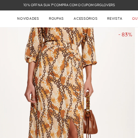
10% OFF NA SUA 1ª COMPRA COM O CUPOM GRGLOVERS
NOVIDADES
ROUPAS
ACESSÓRIOS
REVISTA
OU
- 83%