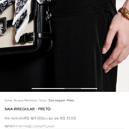
Home
/
Roupas Femininas
/
Saias
/
Saia Irregular - Preto
SAIA IRREGULAR - PRETO
R$ 425,00
R$ 189,00
ou 6x de R$ 31,50
REF.53.11.0002-002
COMPARTILHAR