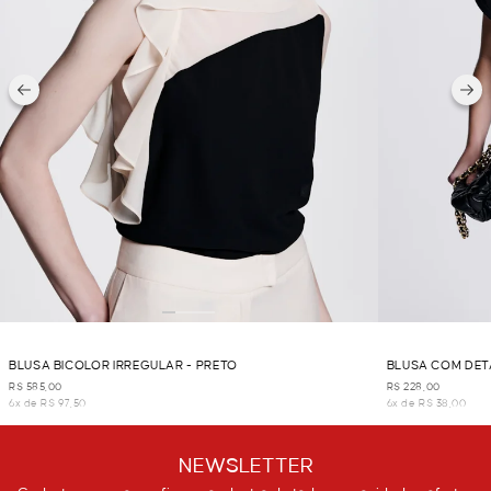
BLUSA BICOLOR IRREGULAR - PRETO
BLUSA COM DET
R$ 585,00
R$ 228,00
6x de R$ 97,50
6x de R$ 38,00
NEWSLETTER