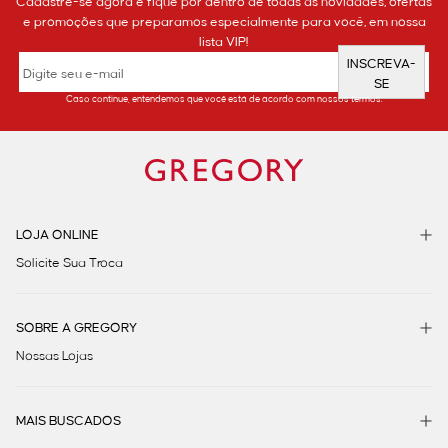
Cadastre-se agora e fique por dentro de todas as novidades, ofertas
e promoções que preparamos especialmente para você, em nossa
lista VIP!
INSCREVA-
SE
Caso continue, entendemos que você está de acordo com nossos termos.
LOJA ONLINE
Solicite Sua Troca
SOBRE A GREGORY
Nossas Lojas
MAIS BUSCADOS