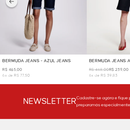
BERMUDA JEANS - AZUL JEANS
BERMUDA JEANS A
JEANS
R$ 465,00
R$ 468,00
R$ 239,00
6x de R$ 77,50
6x de R$ 39,83
Cadastre-se agora e fique 
NEWSLETTER
preparamos especialmente p