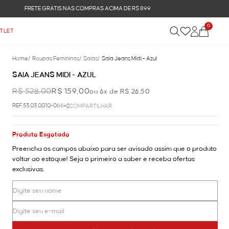
0
TLET
Home
/
Roupas Femininas
/
Saias
/
Saia Jeans Midi - Azul
SAIA JEANS MIDI - AZUL
R$ 528,00
R$ 159,00
ou 6x de R$ 26,50
REF.53.03.0010-066
COMPARTILHAR
Produto Esgotado
Preencha os campos abaixo para ser avisado assim que o produto
voltar ao estoque! Seja o primeiro a saber e receba ofertas
exclusivas.