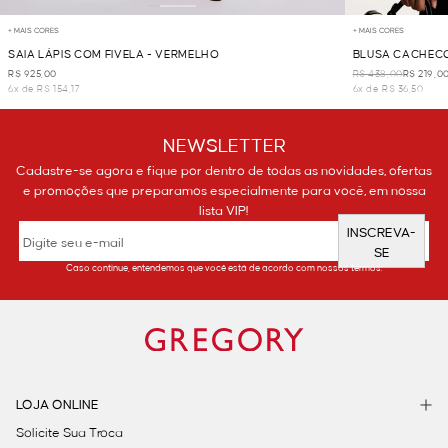
+ MAIS CORES
+ MAIS CORES
SAIA LÁPIS COM FIVELA - VERMELHO
BLUSA CACHECO
R$ 925,00
R$ 438,00
R$ 219,0
6x de R$ 154,17
6x de R$ 36,50
NEWSLETTER
Cadastre-se agora e fique por dentro de todas as novidades, ofertas
e promoções que preparamos especialmente para você, em nossa
lista VIP!
INSCREVA-
SE
Caso continue, entendemos que você está de acordo com nossos termos.
LOJA ONLINE
Solicite Sua Troca