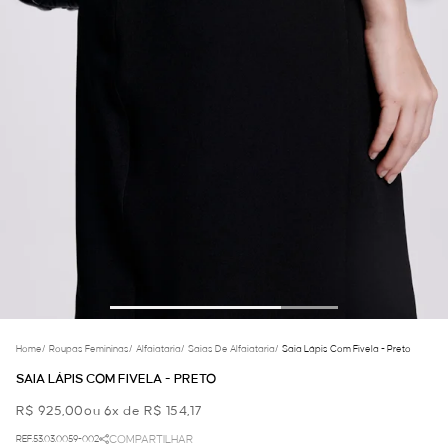
Home
/
Roupas Femininas
/
Alfaiataria
/
Saias De Alfaiataria
/
Saia Lápis Com Fivela - Preto
SAIA LÁPIS COM FIVELA - PRETO
R$ 925,00
ou 6x de R$ 154,17
REF.53.03.0059-002
COMPARTILHAR