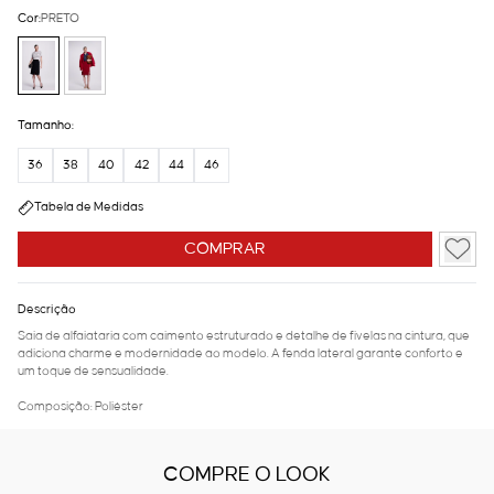
Cor:
PRETO
Tamanho:
36
38
40
42
44
46
Tabela de Medidas
COMPRAR
Descrição
Saia de alfaiataria com caimento estruturado e detalhe de fivelas na cintura, que
adiciona charme e modernidade ao modelo. A fenda lateral garante conforto e
um toque de sensualidade.
Composição: Poliéster
COMPRE O LOOK