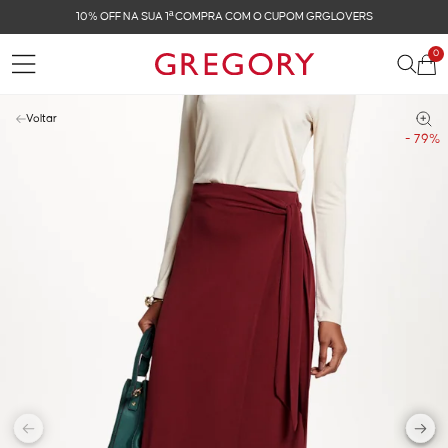
10% OFF NA SUA 1ª COMPRA COM O CUPOM GRGLOVERS
0
Voltar
- 79%