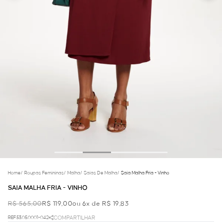
Home
/
Roupas Femininas
/
Malha
/
Saias De Malha
/
Saia Malha Fria - Vinho
SAIA MALHA FRIA - VINHO
R$ 565,00
R$ 119,00
ou 6x de R$ 19,83
REF.53.05.0001-042
COMPARTILHAR