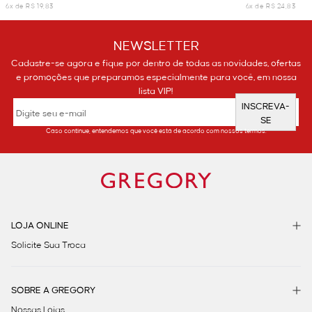
6x de R$ 19,83
6x de R$ 24,83
NEWSLETTER
Cadastre-se agora e fique por dentro de todas as novidades, ofertas
e promoções que preparamos especialmente para você, em nossa
lista VIP!
INSCREVA-
SE
Caso continue, entendemos que você está de acordo com nossos termos.
LOJA ONLINE
Solicite Sua Troca
SOBRE A GREGORY
Nossas Lojas