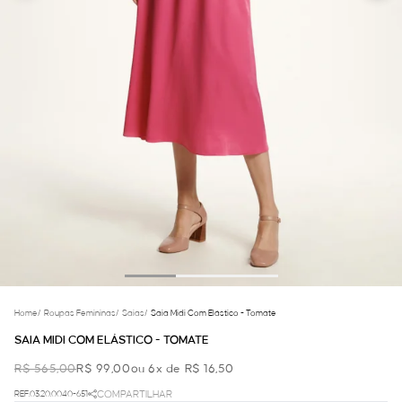
Home
/
Roupas Femininas
/
Saias
/
Saia Midi Com Elástico - Tomate
SAIA MIDI COM ELÁSTICO - TOMATE
R$ 565,00
R$ 99,00
ou 6x de R$ 16,50
REF.03.20.0040-651
COMPARTILHAR