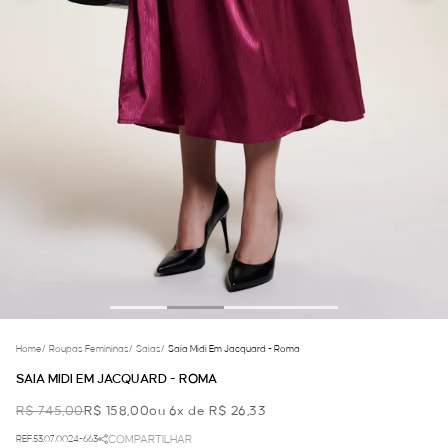
Home
/
Roupas Femininas
/
Saias
/
Saia Midi Em Jacquard - Roma
SAIA MIDI EM JACQUARD - ROMA
R$ 745,00
R$ 158,00
ou 6x de R$ 26,33
REF.53.07.0024-663
COMPARTILHAR