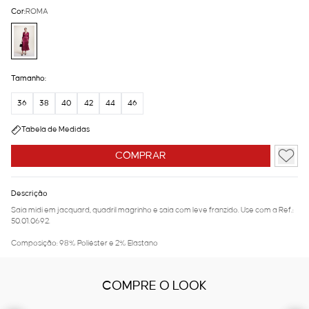
Cor:
ROMA
Tamanho:
36
38
40
42
44
46
Tabela de Medidas
COMPRAR
Descrição
Saia midi em jacquard, quadril magrinho e saia com leve franzido. Use com a Ref.:
50.01.0692.
Composição: 98% Poliéster e 2% Elastano
COMPRE O LOOK