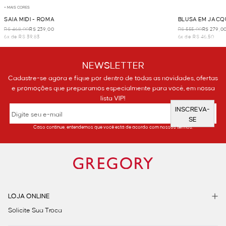
+ MAIS CORES
SAIA MIDI - ROMA
BLUSA EM JAC
R$ 468,00
R$ 239,00
R$ 555,00
R$ 279,0
6x de R$ 39,83
6x de R$ 46,50
NEWSLETTER
Cadastre-se agora e fique por dentro de todas as novidades, ofertas
e promoções que preparamos especialmente para você, em nossa
lista VIP!
INSCREVA-
SE
Caso continue, entendemos que você está de acordo com nossos termos.
LOJA ONLINE
Solicite Sua Troca