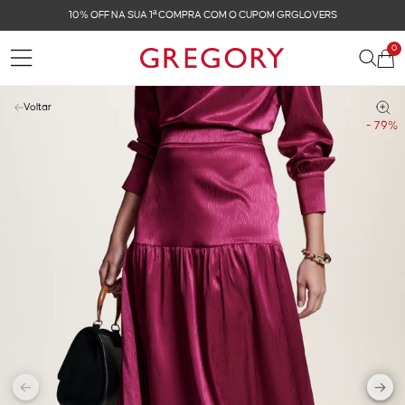
10% OFF NA SUA 1ª COMPRA COM O CUPOM GRGLOVERS
0
Voltar
- 79%