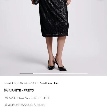
Home
/
Roupas Femininas
/
Saias
/
Saia Paetê - Preto
SAIA PAETÊ - PRETO
R$ 528,00
ou 6x de R$ 88,00
REF.53.03.0060-002
COMPARTILHAR