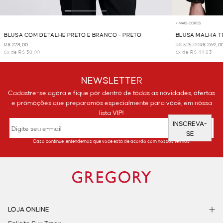
+ MAIS CORES
BLUSA COM DETALHE PRETO E BRANCO - PRETO
BLUSA MALHA T
R$ 228,00
R$ 525,00
R$ 269,0
6x de R$ 38,00
6x de R$ 44,83
NEWSLETTER
Cadastre-se agora e fique por dentro de todas as novidades, ofertas
e promoções que preparamos especialmente para você, em nossa
lista VIP!
INSCREVA-
SE
Caso continue, entendemos que você está de acordo com nossos termos.
LOJA ONLINE