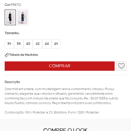
Cor:
PRETO
Tamanho:
36
38
40
42
44
46
Tabela de Medidas
COMPRAR
Descrição
Saia midi em paetê, com modelagem reta e comprimento clássico. Possui
caimento elegante que valoriza a silhueta, garantindo versatilidade para
combinações com a blusa de paete que faz conjunto Re.:: 50.01.1033 e outras
blusas fluidas, camisas ou tricôs. Peça atemporal para looks sofisticados.
Composição: 98% Poliéster e 2% Elastano. Forro: 100% Poliéster.
COMPRE O LOOK