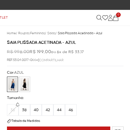
0
TLET
Home
/
Roupas Femininas
/
Saias
/
Saia Plissada Acetinada - Azul
SAIA PLISSADA ACETINADA - AZUL
R$ 998,00
R$ 199,00
ou 6x de R$ 33,17
REF.53.04.0017-066
COMPARTILHAR
Cor:
AZUL
Tamanho:
36
38
40
42
44
46
Tabela de Medidas