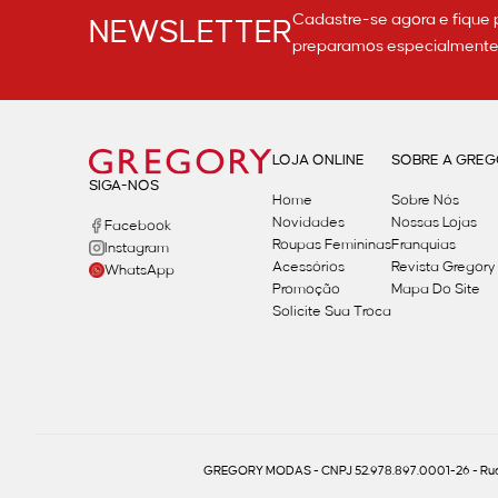
Cadastre-se agora e fique 
NEWSLETTER
preparamos especialmente p
LOJA ONLINE
SOBRE A GRE
SIGA-NOS
Home
Sobre Nós
Novidades
Nossas Lojas
Facebook
Roupas Femininas
Franquias
Instagram
Acessórios
Revista Gregory
WhatsApp
Promoção
Mapa Do Site
Solicite Sua Troca
GREGORY MODAS - CNPJ 52.978.897.0001-26 - Rua 