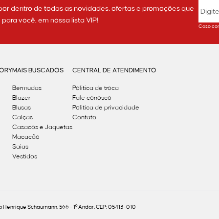
por dentro de todas as novidades, ofertas e promoções que
ara você, em nossa lista VIP!
Caso con
GORY
MAIS BUSCADOS
CENTRAL DE ATENDIMENTO
Bermudas
Política de troca
Blazer
Fale conosco
Blusas
Politica de privacidade
Calças
Contato
Casacos e Jaquetas
Macacão
Saias
Vestidos
Henrique Schaumann, 566 - 1º Andar, CEP: 05413-010