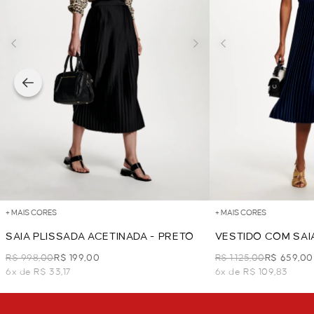
+ MAIS CORES
+ MAIS CORES
SAIA PLISSADA ACETINADA - PRETO
VESTIDO COM SAIA
R$ 998,00
R$ 199,00
R$ 1.125,00
R$ 659,00
6x de R$ 33,17
6x de R$ 109,83