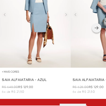
+ MAIS CORES
SAIA ALFAIATARIA - AZUL
SAIA ALFAIATARIA 
R$ 648,00
R$ 129,00
R$ 628,00
R$ 129,00
6x de R$ 21,50
6x de R$ 21,50