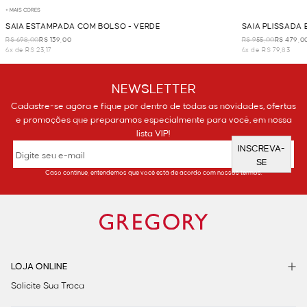
+ MAIS CORES
SAIA ESTAMPADA COM BOLSO - VERDE
SAIA PLISSADA
R$ 698,00
R$ 139,00
R$ 955,00
R$ 479,0
6x de R$ 23,17
6x de R$ 79,83
NEWSLETTER
Cadastre-se agora e fique por dentro de todas as novidades, ofertas
e promoções que preparamos especialmente para você, em nossa
lista VIP!
INSCREVA-
SE
Caso continue, entendemos que você está de acordo com nossos termos.
LOJA ONLINE
Solicite Sua Troca