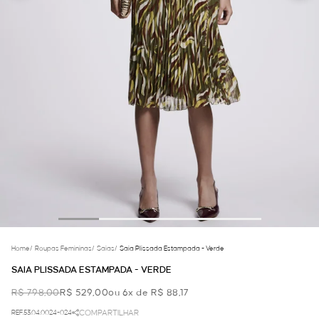
Home
/
Roupas Femininas
/
Saias
/
Saia Plissada Estampada - Verde
SAIA PLISSADA ESTAMPADA - VERDE
R$ 798,00
R$ 529,00
ou 6x de R$ 88,17
REF.53.04.0024-024
COMPARTILHAR