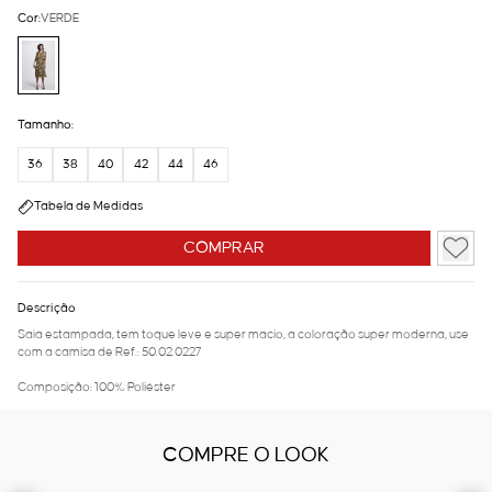
Cor:
VERDE
Tamanho:
36
38
40
42
44
46
Tabela de Medidas
COMPRAR
Descrição
Saia estampada, tem toque leve e super macio, a coloração super moderna, use
com a camisa de Ref.: 50.02.0227
Composição: 100% Poliéster
COMPRE O LOOK