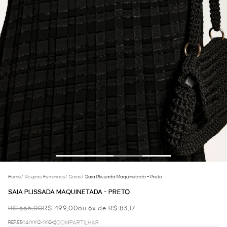
Home
/
Roupas Femininas
/
Saias
/
Saia Plissada Maquinetada - Preto
SAIA PLISSADA MAQUINETADA - PRETO
R$ 665,00
R$ 499,00
ou 6x de R$ 83,17
REF.53.04.0002-002
COMPARTILHAR