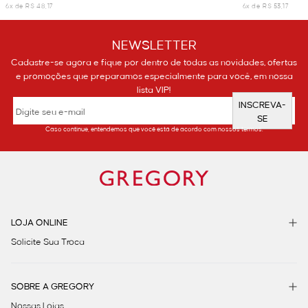
6x de R$ 48,17
6x de R$ 53,17
NEWSLETTER
Cadastre-se agora e fique por dentro de todas as novidades, ofertas
e promoções que preparamos especialmente para você, em nossa
lista VIP!
INSCREVA-
SE
Caso continue, entendemos que você está de acordo com nossos termos.
LOJA ONLINE
Solicite Sua Troca
SOBRE A GREGORY
Nossas Lojas