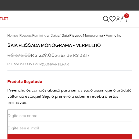
0
TLET
Home
/
Roupas Femininas
/
Saias
/
Saia Plissada Monograma - Vermelho
SAIA PLISSADA MONOGRAMA - VERMELHO
R$ 675,00
R$ 229,00
ou 6x de R$ 38,17
REF.53.04.0003-048
COMPARTILHAR
Produto Esgotado
Preencha os campos abaixo para ser avisado assim que o produto
voltar ao estoque! Seja o primeiro a saber e receba ofertas
exclusivas.