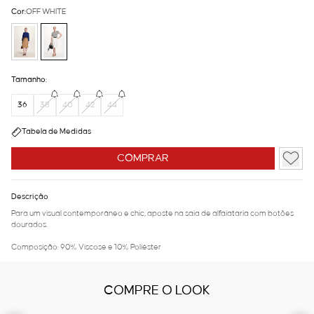
Cor:
OFF WHITE
Tamanho:
36
38
40
42
44
Tabela de Medidas
COMPRAR
Descrição
Para um visual contemporâneo e chic, aposte na saia de alfaiataria com botões
dourados.
Composição: 90% Viscose e 10% Poliéster
COMPRE O LOOK