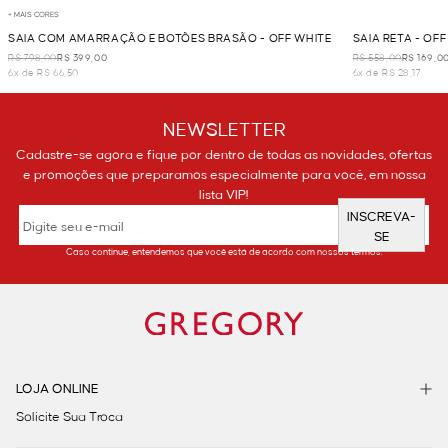
+ MAIS CORES
SAIA COM AMARRAÇÃO E BOTÕES BRASÃO - OFF WHITE
SAIA RETA - OFF
R$ 798,00
R$ 399,00
R$ 558,00
R$ 169,0
6x de R$ 66,50
6x de R$ 28,17
NEWSLETTER
Cadastre-se agora e fique por dentro de todas as novidades, ofertas
e promoções que preparamos especialmente para você, em nossa
lista VIP!
INSCREVA-
SE
Caso continue, entendemos que você está de acordo com nossos termos.
LOJA ONLINE
Solicite Sua Troca