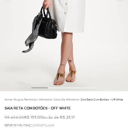
Home
/
Roupas Femininas
/
Alfaiataria
/
Saias De Alfaiataria
/
Saia Reta Com Botões - Off White
SAIA RETA COM BOTÕES - OFF WHITE
R$ 658,00
R$ 139,00
ou 6x de R$ 23,17
REF.53.03.0036-175
COMPARTILHAR