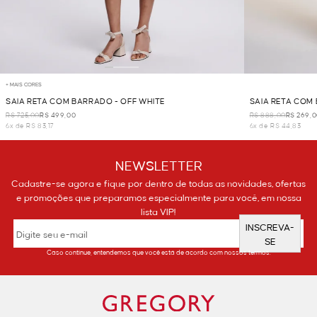
+ MAIS CORES
SAIA RETA COM BARRADO - OFF WHITE
SAIA RETA COM 
R$ 725,00
R$ 499,00
R$ 888,00
R$ 269,
6x de R$ 83,17
6x de R$ 44,83
NEWSLETTER
Cadastre-se agora e fique por dentro de todas as novidades, ofertas
e promoções que preparamos especialmente para você, em nossa
lista VIP!
INSCREVA-
SE
Caso continue, entendemos que você está de acordo com nossos termos.