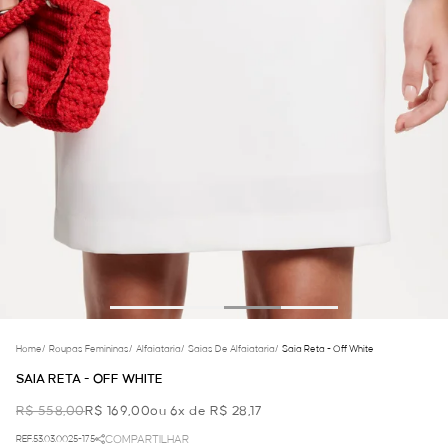
Home
/
Roupas Femininas
/
Alfaiataria
/
Saias De Alfaiataria
/
Saia Reta - Off White
SAIA RETA - OFF WHITE
R$ 558,00
R$ 169,00
ou 6x de R$ 28,17
REF.53.03.0025-175
COMPARTILHAR