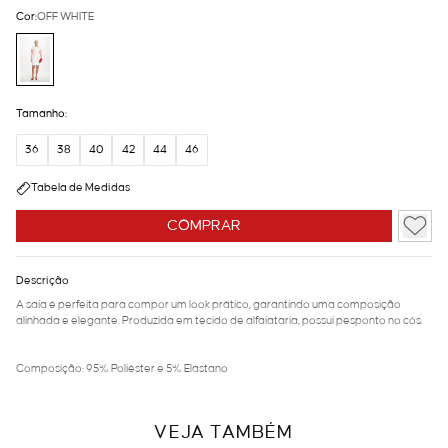
Cor:
OFF WHITE
Tamanho:
36
38
40
42
44
46
Tabela de Medidas
COMPRAR
Descrição
A saia é perfeita para compor um look prático, garantindo uma composição
alinhada e elegante. Produzida em tecido de alfaiataria, possui pesponto no cós.
Composição: 95% Poliéster e 5% Elastano
VEJA TAMBÉM