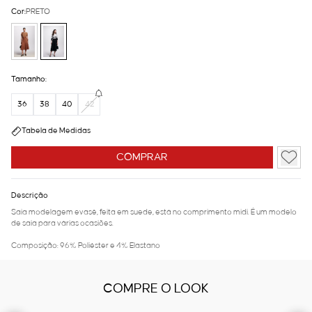
Cor:
PRETO
Tamanho:
36
38
40
42
Tabela de Medidas
COMPRAR
Descrição
Saia modelagem evasê, feita em suede, está no comprimento midi. É um modelo
de saia para várias ocasiões.
Composição: 96% Poliéster e 4% Elastano
COMPRE O LOOK