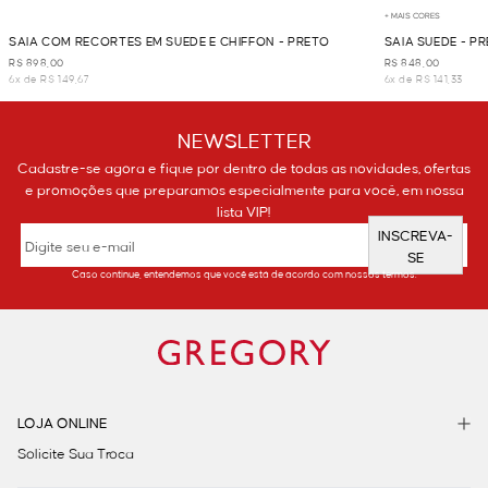
+ MAIS CORES
SAIA COM RECORTES EM SUEDE E CHIFFON - PRETO
SAIA SUEDE - P
R$ 898,00
R$ 848,00
6x de R$ 149,67
6x de R$ 141,33
NEWSLETTER
Cadastre-se agora e fique por dentro de todas as novidades, ofertas
e promoções que preparamos especialmente para você, em nossa
lista VIP!
INSCREVA-
SE
Caso continue, entendemos que você está de acordo com nossos termos.
LOJA ONLINE
Solicite Sua Troca