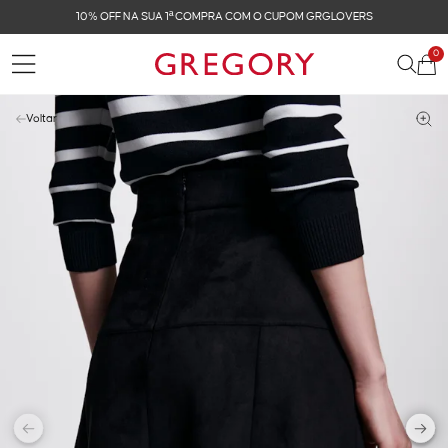
 1ª COMPRA COM O CUPOM GRGLOVERS
FRETE GR
0
Voltar