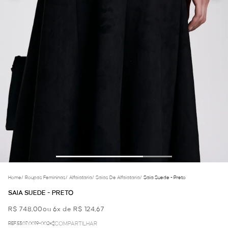
Home
/
Roupas Femininas
/
Alfaiataria
/
Saias De Alfaiataria
/
Saia Suede - Preto
SAIA SUEDE - PRETO
R$ 748,00
ou 6x de R$ 124,67
REF.53.07.0019-002
COMPARTILHAR