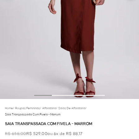
Home
/
Roupas Femininas
/
Alfaiataria
/
Saias De Alfaiataria
/
Saia Transpassada Com Fivela - Marrom
SAIA TRANSPASSADA COM FIVELA - MARROM
R$ 658,00
R$ 529,00
ou 6x de R$ 88,17