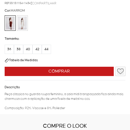
REF.53.03.0054-043
COMPARTILHAR
Cor:
MARROM
Tamanho:
36
38
40
42
44
Tabela de Medidas
COMPRAR
Descrição
Peça clássica no guarda roupa feminino, a saia midi transpassada fica ainda mais
charmosa com a aplicação de uma fivela de metal no cós.
Composição: 92% Viscose e 8% Poliéster
COMPRE O LOOK