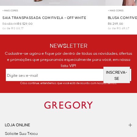
+ MAIS CORES
+ MAIS CORES
SAIA TRANSPASSADA COM FIVELA - OFF WHITE
BLUSA COM FIV
R$ 658,00
R$ 529,00
R$ 298,00
6x de R$ 88,17
6x de R$ 49,67
NEWSLETTER
Cadastre-se agora e fique por dentro de todas as novidades, ofertas
e promoções que preparamos especialmente para você, em nossa
lista VIP!
INSCREVA-
SE
Caso continue, entendemos que você está de acordo com nossos termos.
LOJA ONLINE
Solicite Sua Troca