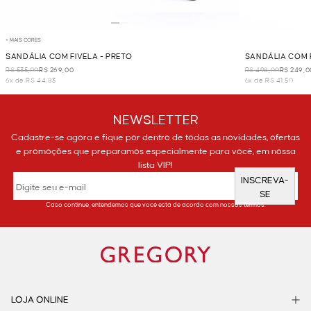
+ MAIS CORES
SANDÁLIA COM FIVELA - PRETO
SANDÁLIA COM F
R$ 535,00
R$ 269,00
R$ 498,00
R$ 249,0
6x de R$ 44,83
6x de R$ 41,50
NEWSLETTER
Cadastre-se agora e fique por dentro de todas as novidades, ofertas
e promoções que preparamos especialmente para você, em nossa
lista VIP!
INSCREVA-
SE
Caso continue, entendemos que você está de acordo com nossos termos.
LOJA ONLINE