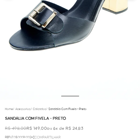
Home
/
Acessorios
/
Calcados
/
Sandália Com Fivela - Preto
SANDÁLIA COM FIVELA - PRETO
R$ 498,00
R$ 149,00
ou 6x de R$ 24,83
REF.67.05.0009-002
COMPARTILHAR