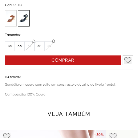
Cor:
PRETO
Tamanho:
35
36
37
38
39
COMPRAR
Descrição
Sandália em couro com salto em constraste e detalhe de fivela frontal.
Composição: 100% Couro
VEJA TAMBÉM
- 50%