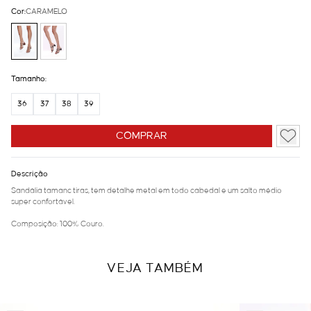
Cor:
CARAMELO
Tamanho:
36
37
38
39
COMPRAR
Descrição
Sandália tamanc tiras, tem detalhe metal em todo cabedal e um salto médio
super confortável.
Composição: 100% Couro.
VEJA TAMBÉM