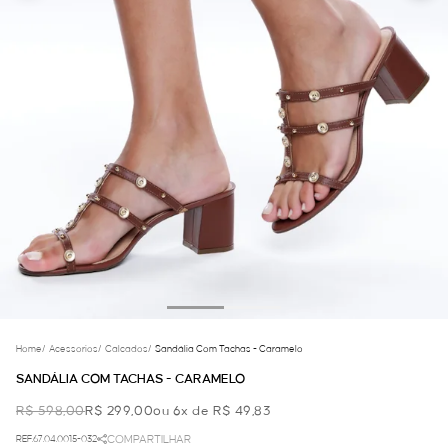
Home
/
Acessorios
/
Calcados
/
Sandália Com Tachas - Caramelo
SANDÁLIA COM TACHAS - CARAMELO
R$ 598,00
R$ 299,00
ou 6x de R$ 49,83
REF.67.04.0015-032
COMPARTILHAR