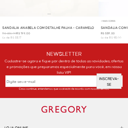
+ MAIS CORES
SANDÁLIA ANABELA COM DETALHE PALHA - CARAMELO
SANDÁLIA COM
R$ 658,00
R$ 199,00
R$ 558,00
6x de R$ 33,17
6x de R$ 93,00
NEWSLETTER
Cadastre-se agora e fique por dentro de todas as novidades, ofertas
e promoções que preparamos especialmente para você, em nossa
lista VIP!
INSCREVA-
SE
Caso continue, entendemos que você está de acordo com nossos termos.
LOJA ONLINE