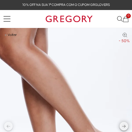
10% OFF NA SUA 1ª COMPRA COM O CUPOM GRGLOVERS
0
Voltar
- 50%