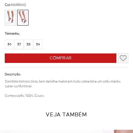
Cor:
MARINHO
Tamanho:
36
37
38
39
COMPRAR
Descrição
Sandália tamanc tiras, tem detalhe metal em todo cabedal e um salto médio
super confortável.
Composição: 100% Couro.
VEJA TAMBÉM