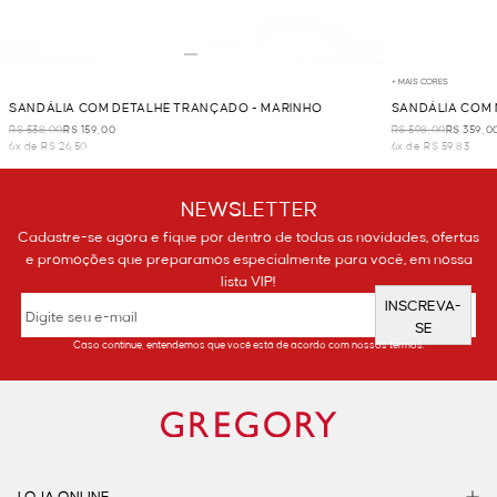
+ MAIS CORES
SANDÁLIA COM DETALHE TRANÇADO - MARINHO
SANDÁLIA COM 
R$ 538,00
R$ 159,00
R$ 598,00
R$ 359,0
6x de R$ 26,50
6x de R$ 59,83
NEWSLETTER
Cadastre-se agora e fique por dentro de todas as novidades, ofertas
e promoções que preparamos especialmente para você, em nossa
lista VIP!
INSCREVA-
SE
Caso continue, entendemos que você está de acordo com nossos termos.
LOJA ONLINE