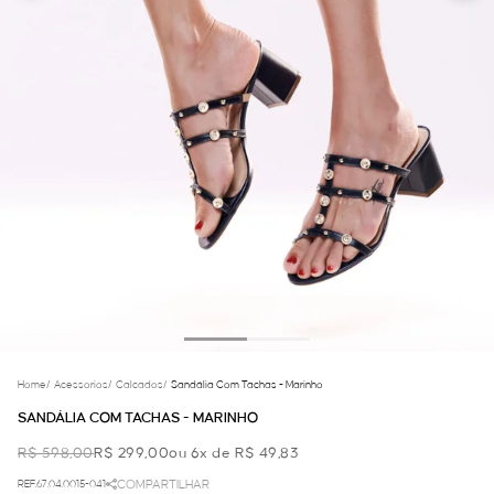
Home
/
Acessorios
/
Calcados
/
Sandália Com Tachas - Marinho
SANDÁLIA COM TACHAS - MARINHO
R$ 598,00
R$ 299,00
ou 6x de R$ 49,83
REF.67.04.0015-041
COMPARTILHAR