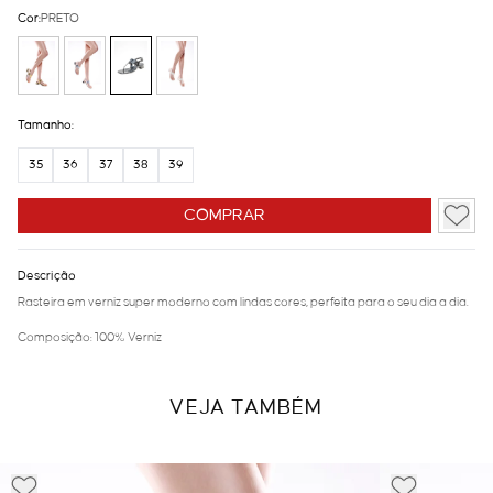
Cor:
PRETO
Tamanho:
35
36
37
38
39
COMPRAR
Descrição
Rasteira em verniz super moderno com lindas cores, perfeita para o seu dia a dia.
Composição: 100% Verniz
VEJA TAMBÉM