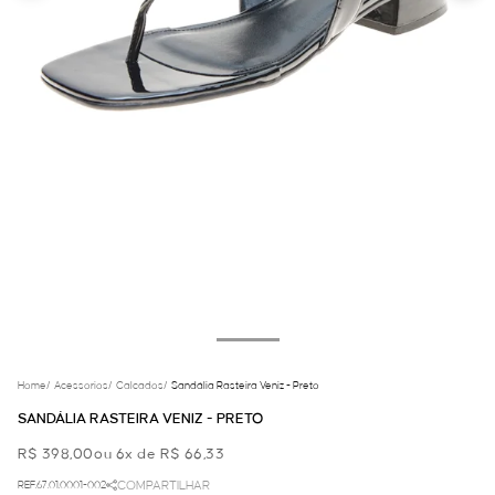
Home
/
Acessorios
/
Calcados
/
Sandália Rasteira Veniz - Preto
SANDÁLIA RASTEIRA VENIZ - PRETO
R$ 398,00
ou 6x de R$ 66,33
REF.67.01.0001-002
COMPARTILHAR