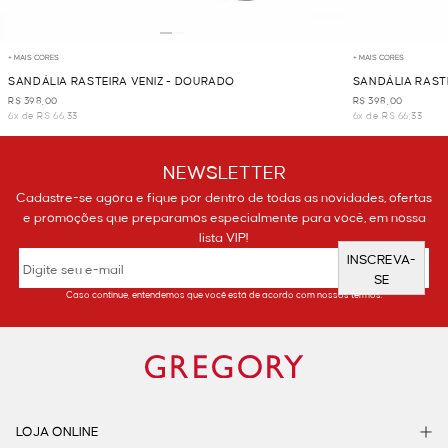
+ MAIS CORES
+ MAIS CORES
SANDÁLIA RASTEIRA VENIZ - DOURADO
SANDÁLIA RASTE
R$ 398,00
R$ 398,00
6x de R$ 66,33
6x de R$ 66,33
NEWSLETTER
Cadastre-se agora e fique por dentro de todas as novidades, ofertas
e promoções que preparamos especialmente para você, em nossa
lista VIP!
INSCREVA-
SE
Caso continue, entendemos que você está de acordo com nossos termos.
LOJA ONLINE