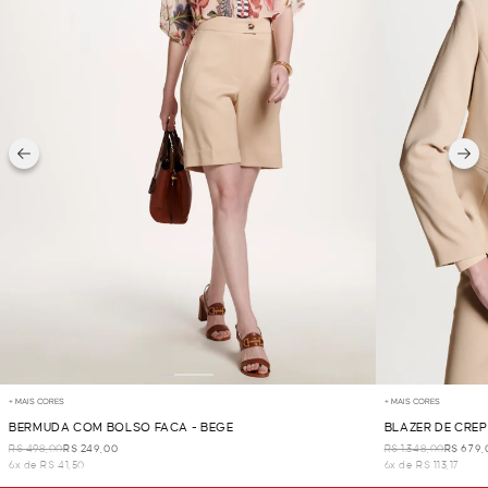
+ MAIS CORES
+ MAIS CORES
BERMUDA COM BOLSO FACA - BEGE
BLAZER DE CREP
R$ 498,00
R$ 249,00
R$ 1.348,00
R$ 679,
6x de R$ 41,50
6x de R$ 113,17