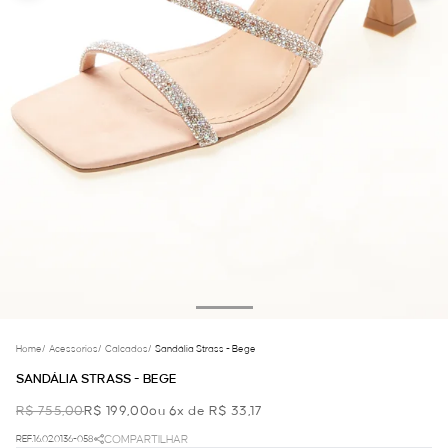
Home
/
Acessorios
/
Calcados
/
Sandália Strass - Bege
SANDÁLIA STRASS - BEGE
R$ 755,00
R$ 199,00
ou 6x de R$ 33,17
REF.16.02.0136-058
COMPARTILHAR