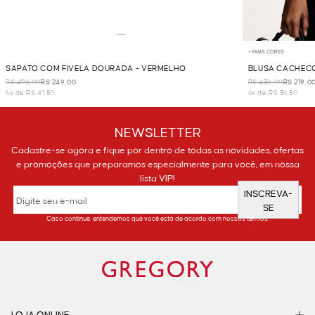
+ MAIS CORES
SAPATO COM FIVELA DOURADA - VERMELHO
BLUSA CACHECO
R$ 498,00
R$ 249,00
R$ 438,00
R$ 219,0
6x de R$ 41,50
6x de R$ 36,50
NEWSLETTER
Cadastre-se agora e fique por dentro de todas as novidades, ofertas
e promoções que preparamos especialmente para você, em nossa
lista VIP!
INSCREVA-
SE
Caso continue, entendemos que você está de acordo com nossos termos.
LOJA ONLINE