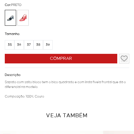
Cor:
PRETO
Tamanho:
35
36
37
38
39
COMPRAR
Descrição
Sapato com salto bloco tem o bico quadrado e com linda fivela frontal que dá o
diferencial na modelo.
Composição: 100% Couro
VEJA TAMBÉM