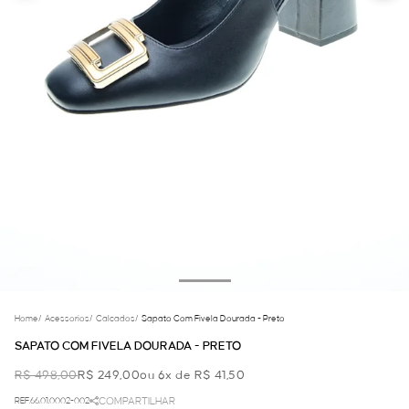
Home
/
Acessorios
/
Calcados
/
Sapato Com Fivela Dourada - Preto
SAPATO COM FIVELA DOURADA - PRETO
R$ 498,00
R$ 249,00
ou 6x de R$ 41,50
REF.66.01.0002-002
COMPARTILHAR