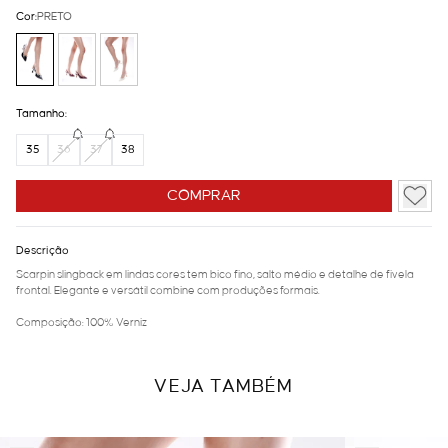
Cor:
PRETO
Tamanho:
35
36
37
38
COMPRAR
Descrição
Scarpin slingback em lindas cores tem bico fino, salto médio e detalhe de fivela
frontal. Elegante e versátil combine com produções formais.
Composição: 100% Verniz
VEJA TAMBÉM