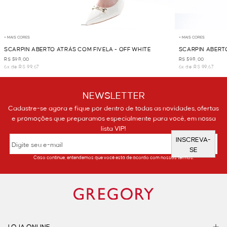
+ MAIS CORES
+ MAIS CORES
SCARPIN ABERTO ATRÁS COM FIVELA - OFF WHITE
SCARPIN ABERTO
R$ 598,00
R$ 598,00
6x de R$ 99,67
6x de R$ 99,67
NEWSLETTER
Cadastre-se agora e fique por dentro de todas as novidades, ofertas
e promoções que preparamos especialmente para você, em nossa
lista VIP!
INSCREVA-
SE
Caso continue, entendemos que você está de acordo com nossos termos.
LOJA ONLINE