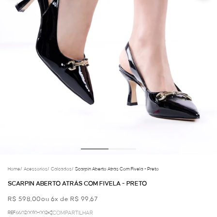
Home
/
Acessorios
/
Calcados
/
Scarpin Aberto Atrás Com Fivela - Preto
SCARPIN ABERTO ATRÁS COM FIVELA - PRETO
R$ 598,00
ou 6x de R$ 99,67
REF.66.02.0010-002
COMPARTILHAR