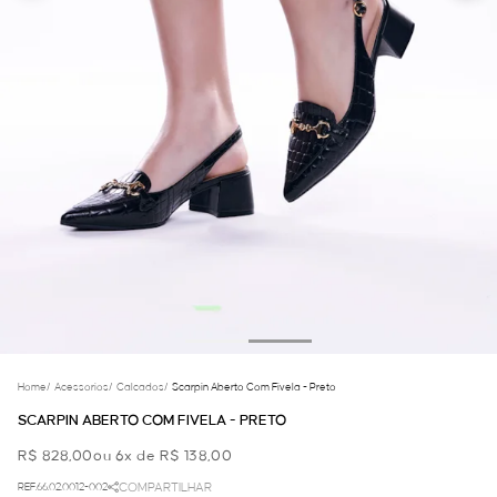
Home
/
Acessorios
/
Calcados
/
Scarpin Aberto Com Fivela - Preto
SCARPIN ABERTO COM FIVELA - PRETO
R$ 828,00
ou 6x de R$ 138,00
REF.66.02.0012-002
COMPARTILHAR