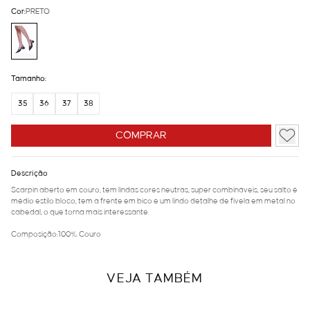
Cor:
PRETO
Tamanho:
35
36
37
38
COMPRAR
Descrição
Scarpin aberto em couro, tem lindas cores neutras, super combináveis, seu salto é
médio estilo bloco, tem a frente em bico e um lindo detalhe de fivela em metal no
cabedal, o que torna mais interessante.
Composição:100% Couro
VEJA TAMBÉM