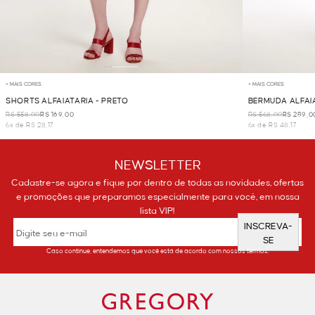
+ MAIS CORES
+ MAIS CORES
SHORTS ALFAIATARIA - PRETO
BERMUDA ALFAIA
R$ 558,00
R$ 169,00
R$ 568,00
R$ 289,0
6x de R$ 28,17
6x de R$ 48,17
NEWSLETTER
Cadastre-se agora e fique por dentro de todas as novidades, ofertas
e promoções que preparamos especialmente para você, em nossa
lista VIP!
INSCREVA-
SE
Caso continue, entendemos que você está de acordo com nossos termos.