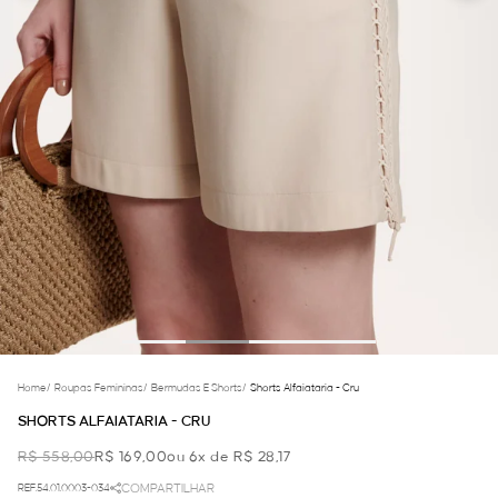
Home
/
Roupas Femininas
/
Bermudas E Shorts
/
Shorts Alfaiataria - Cru
SHORTS ALFAIATARIA - CRU
R$ 558,00
R$ 169,00
ou 6x de R$ 28,17
REF.54.01.0003-034
COMPARTILHAR