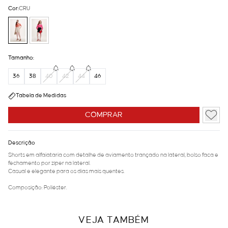
Cor:
CRU
Tamanho:
36
38
40
42
44
46
Tabela de Medidas
COMPRAR
Descrição
Shorts em alfaiataria com detalhe de aviamento trançado na lateral, bolso faca e
fechamento por zíper na lateral.
Casual e elegante para os dias mais quentes.
Composição: Poliéster.
VEJA TAMBÉM