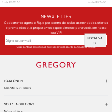
6x de R$ 116,50
6x de R$ 116,50
NEWSLETTER
Cadastre-se agora e fique por dentro de todas as novidades, ofertas
e promoções que preparamos especialmente para você, em nossa
lista VIP!
INSCREVA-
SE
Caso continue, entendemos que você está de acordo com nossos termos.
LOJA ONLINE
Solicite Sua Troca
SOBRE A GREGORY
Nossas Lojas