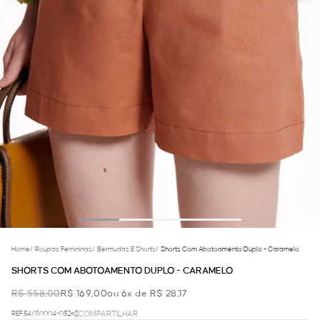
Home
/
Roupas Femininas
/
Bermudas E Shorts
/
Shorts Com Abotoamento Duplo - Caramelo
SHORTS COM ABOTOAMENTO DUPLO - CARAMELO
R$ 558,00
R$ 169,00
ou 6x de R$ 28,17
REF.54.01.0004-032
COMPARTILHAR