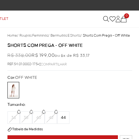
0
TLET
Home
/
Roupas Femininas
/
Bermudas E Shorts
/
Shorts Com Prega - Off White
SHORTS COM PREGA - OFF WHITE
R$ 338,00
R$ 199,00
ou 6x de R$ 33,17
REF.54.01.0002-175
COMPARTILHAR
Cor:
OFF WHITE
Tamanho:
36
38
40
42
44
Tabela de Medidas