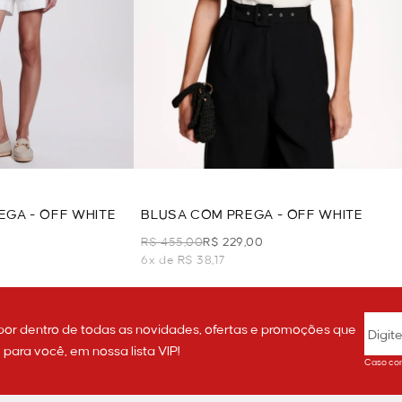
GA - OFF WHITE
BLUSA COM PREGA - OFF WHITE
R$ 455,00
R$ 229,00
6x de R$ 38,17
por dentro de todas as novidades, ofertas e promoções que
ara você, em nossa lista VIP!
Caso con