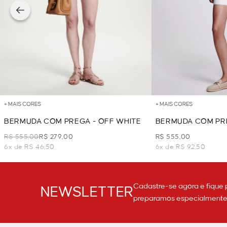
+ MAIS CORES
+ MAIS CORES
BERMUDA COM PREGA - OFF WHITE
BERMUDA COM PRE
R$ 555,00
R$ 279,00
R$ 555,00
6x de R$ 46,50
6x de R$ 92,50
Cadastre-se agora e fique 
NEWSLETTER
preparamos especialmente p