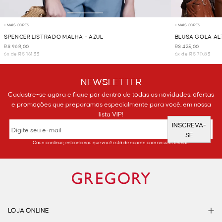
+ MAIS CORES
+ MAIS CORES
SPENCER LISTRADO MALHA - AZUL
BLUSA GOLA AL
R$ 968,00
R$ 425,00
6x de R$ 161,33
6x de R$ 70,83
NEWSLETTER
Cadastre-se agora e fique por dentro de todas as novidades, ofertas
e promoções que preparamos especialmente para você, em nossa
lista VIP!
INSCREVA-
SE
Caso continue, entendemos que você está de acordo com nossos termos.
LOJA ONLINE