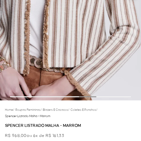
Home
/
Roupas Femininas
/
Blazers E Casacos
/
Coletes E Ponchos
/
Spencer Listrado Malha - Marrom
SPENCER LISTRADO MALHA - MARROM
R$ 968,00
ou 6x de R$ 161,33