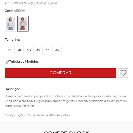
REF.51.09.0028-043
COMPARTILHAR
Cor:
MARROM
Tamanho:
36
38
40
42
44
46
Tabela de Medidas
COMPRAR
Descrição
Spencer em malha jacquard listrada com o detalhe de franja é aquela peça que
você usa e recebe elogios pelo seu bom gosto. Fácil de combinar, é muito prático
para o seu dia a dia.
Composição: 52% Poliéster e 48% Algodão.