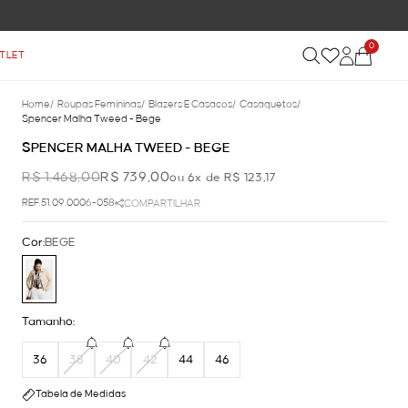
0
TLET
Home
/
Roupas Femininas
/
Blazers E Casacos
/
Casaquetos
/
Spencer Malha Tweed - Bege
SPENCER MALHA TWEED - BEGE
R$ 1.468,00
R$ 739,00
ou 6x de R$ 123,17
REF.51.09.0006-058
COMPARTILHAR
Cor:
BEGE
Tamanho:
36
38
40
42
44
46
Tabela de Medidas