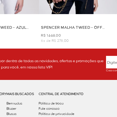
WEED - AZUL
SPENCER MALHA TWEED - OFF
WHITE
R$ 1.668,00
6x de R$ 278,00
por dentro de todas as novidades, ofertas e promoções que
ara você, em nossa lista VIP!
Caso con
GORY
MAIS BUSCADOS
CENTRAL DE ATENDIMENTO
Bermudas
Política de troca
Blazer
Fale conosco
Blusas
Politica de privacidade