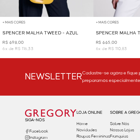
+ MAIS CORES
+ MAIS CORES
SPENCER MALHA TWEED - AZUL
SPENCER MALHA T
JEANS
R$ 698,00
R$ 665,00
6x de R$ 116,33
6x de R$ 110,83
Cadastre-se agora e fique 
NEWSLETTER
preparamos especialmente p
LOJA ONLINE
SOBRE A GRE
SIGA-NOS
Home
Sobre Nós
Novidades
Nossas Lojas
Facebook
Roupas Femininas
Franquias
Instagram