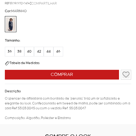
REF.51.09.0012-041
COMPARTILHAR
Cor:
MARINHO
Tamanho:
36
38
40
42
44
46
Tabela de Medidas
COMPRAR
Descrição
O spencer de alfaiataria com bordado de "pérolas" traz um ar sofisticado e
elegante ao look. Confeccionado em tweed de malha, pode ser combinado om a
saia Ref.53.03.0045 ou com o vestido Ref. 55.03.0047
Composição: Algodão, Poliéster e Elastano