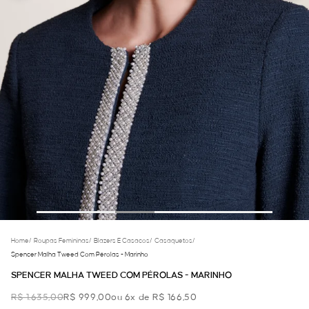
Home
/
Roupas Femininas
/
Blazers E Casacos
/
Casaquetos
/
Spencer Malha Tweed Com Pérolas - Marinho
SPENCER MALHA TWEED COM PÉROLAS - MARINHO
R$ 1.635,00
R$ 999,00
ou 6x de R$ 166,50