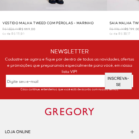
VESTIDO MALHA TWEED COM PÉROLAS - MARINHO
SAIA MALHA TW
R$ 1.328,00
R$ 669,00
R$ 998,00
R$ 199,0
6x de R$ 111,50
6x de R$ 33,17
NEWSLETTER
Cadastre-se agora e fique por dentro de todas as novidades, ofertas
e promoções que preparamos especialmente para você, em nossa
lista VIP!
INSCREVA-
SE
Caso continue, entendemos que você está de acordo com nossos termos.
LOJA ONLINE