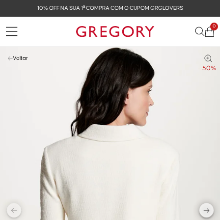
10% OFF NA SUA 1ª COMPRA COM O CUPOM GRGLOVERS
0
Voltar
- 50%