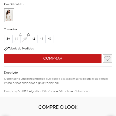
Cor:
OFF WHITE
Tamanho:
36
38
40
42
44
46
Tabela de Medidas
COMPRAR
Descrição
O spencer é uma terceira peça que acaba o look com sofisticação e elegância.
Possui bolsos chapados e gola tradicional.
Composição: 80% Algodão, 10% Viscose, 5% Linho e 5% Elastano
COMPRE O LOOK