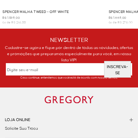
SPENCER MALHA TWEED - OFF WHITE
SPENCER MALHA
R$ 1.598,00
R$ 1.668,00
6x de R$ 266,33
6x de R$ 278,00
NEWSLETTER
Cadastre-se agora e fique por dentro de todas as novidades, ofertas
e promoções que preparamos especialmente para você, em nossa
lista VIP!
INSCREVA-
SE
Caso continue, entendemos que você está de acordo com nossos termos.
LOJA ONLINE
Solicite Sua Troca