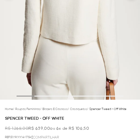
Home
/
Roupas Femininas
/
Blazers E Casacos
/
Casaquetos
/
Spencer Tweed - Off White
SPENCER TWEED - OFF WHITE
R$ 1.268,00
R$ 639,00
ou 6x de R$ 106,50
REF.51.09.0004-175
COMPARTILHAR