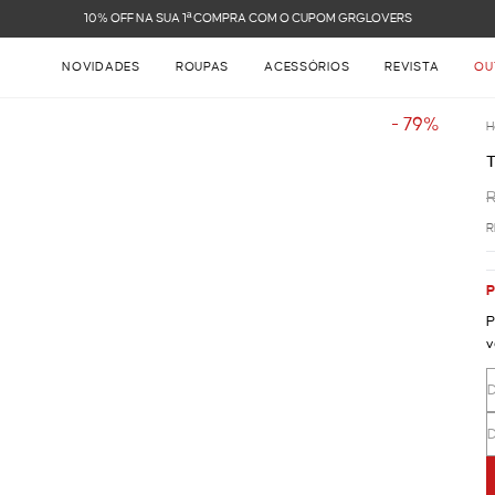
10% OFF NA SUA 1ª COMPRA COM O CUPOM GRGLOVERS
NOVIDADES
ROUPAS
ACESSÓRIOS
REVISTA
OU
- 79%
H
R
P
P
v