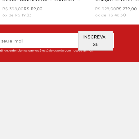
AVEIA
AVEIA
R$ 398,00
R$ 119,00
R$ 928,00
R$ 279,00
6x de R$ 19,83
6x de R$ 46,50
INSCREVA-
SE
tinue, entendemos que você está de acordo com nossos termos.