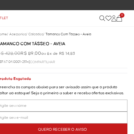
0
TLET
ome
/
Acessorios
/
Calcados
/
Tamanco Com Tásseo - Aveia
TAMANCO COM TÁSSEO - AVEIA
R$ 428,00
R$ 89,00
ou 6x de R$ 14,83
EF.67.04.0001-251
COMPARTILHAR
roduto Esgotado
reencha os campos abaixo para ser avisado assim que o produto
oltar ao estoque! Seja o primeiro a saber e receba ofertas exclusivas.
QUERO RECEBER O AVISO