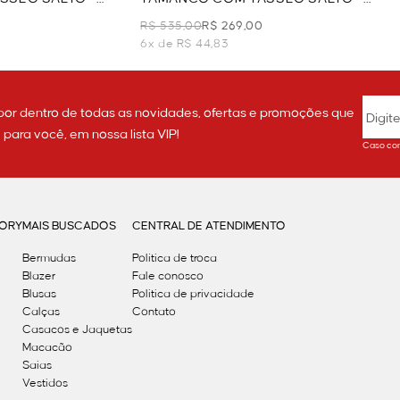
PRETO
R$ 535,00
R$ 269,00
6x de R$ 44,83
por dentro de todas as novidades, ofertas e promoções que
ara você, em nossa lista VIP!
Caso con
GORY
MAIS BUSCADOS
CENTRAL DE ATENDIMENTO
Bermudas
Política de troca
Blazer
Fale conosco
Blusas
Politica de privacidade
Calças
Contato
Casacos e Jaquetas
Macacão
Saias
Vestidos