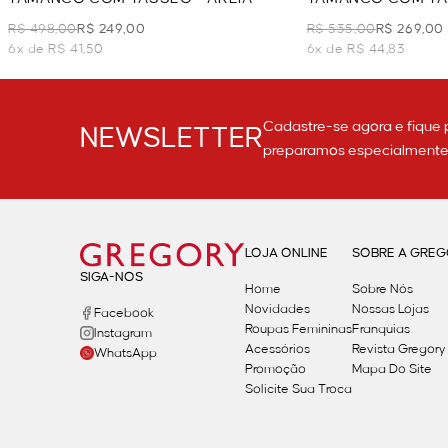
CAMEL
R$ 498,00
R$ 249,00
R$ 535,00
R$ 269,00
6x de R$ 41,50
6x de R$ 44,83
Cadastre-se agora e fique 
NEWSLETTER
preparamos especialmente p
LOJA ONLINE
SOBRE A GRE
SIGA-NOS
Home
Sobre Nós
Novidades
Nossas Lojas
Facebook
Roupas Femininas
Franquias
Instagram
Acessórios
Revista Gregory
WhatsApp
Promoção
Mapa Do Site
Solicite Sua Troca