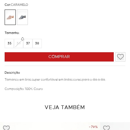
Cor:
CARAMELO
Tamanho:
35
36
37
38
COMPRAR
Descrição
Tamanco em tiras super confortável em lindas cores para o dia a dia.
Composição: 100% Couro
VEJA TAMBÉM
- 79%