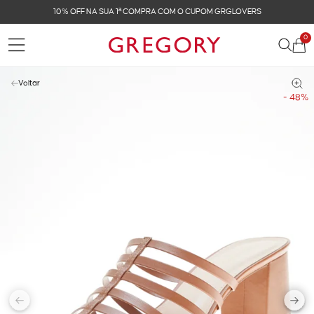
10% OFF NA SUA 1ª COMPRA COM O CUPOM GRGLOVERS
0
Voltar
- 48%