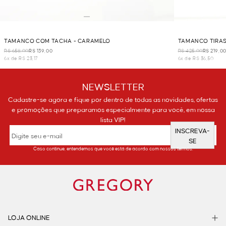
TAMANCO COM TACHA - CARAMELO
TAMANCO TIRAS
R$ 658,00
R$ 139,00
R$ 425,00
R$ 219,0
6x de R$ 23,17
6x de R$ 36,50
NEWSLETTER
Cadastre-se agora e fique por dentro de todas as novidades, ofertas
e promoções que preparamos especialmente para você, em nossa
lista VIP!
INSCREVA-
SE
Caso continue, entendemos que você está de acordo com nossos termos.
LOJA ONLINE