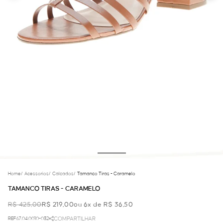
Home
/
Acessorios
/
Calcados
/
Tamanco Tiras - Caramelo
TAMANCO TIRAS - CARAMELO
R$ 425,00
R$ 219,00
ou 6x de R$ 36,50
REF.67.04.0010-032
COMPARTILHAR