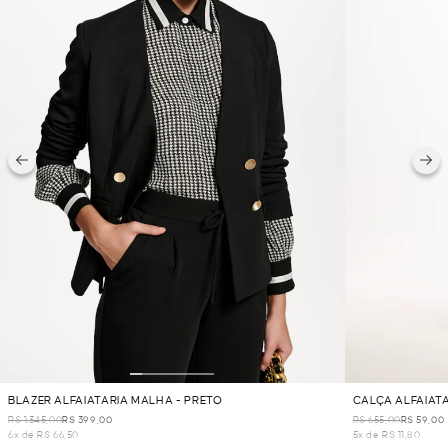
BLAZER ALFAIATARIA MALHA - PRETO
CALÇA ALFAIAT
R$ 1.345,00
R$ 399,00
R$ 655,00
R$ 59,00
6x de R$ 66,50
5x de R$ 11,80