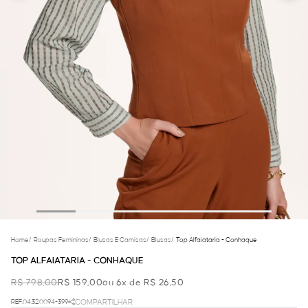
Home
/
Roupas Femininas
/
Blusas E Camisas
/
Blusas
/
Top Alfaiataria - Conhaque
TOP ALFAIATARIA - CONHAQUE
R$ 798,00
R$ 159,00
ou 6x de R$ 26,50
REF.04.32.0094-399
COMPARTILHAR