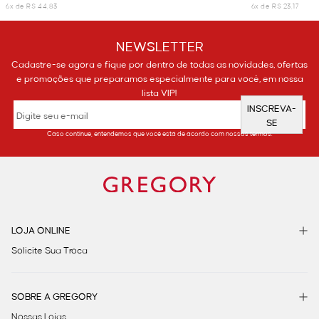
6x de R$ 44,83
6x de R$ 23,17
NEWSLETTER
Cadastre-se agora e fique por dentro de todas as novidades, ofertas
e promoções que preparamos especialmente para você, em nossa
lista VIP!
INSCREVA-
SE
Caso continue, entendemos que você está de acordo com nossos termos.
LOJA ONLINE
Solicite Sua Troca
SOBRE A GREGORY
Nossas Lojas