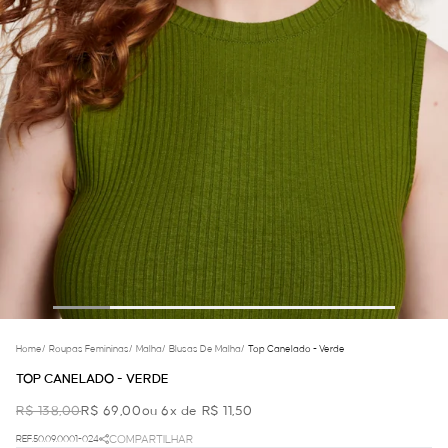
Home
/
Roupas Femininas
/
Malha
/
Blusas De Malha
/
Top Canelado - Verde
TOP CANELADO - VERDE
R$ 138,00
R$ 69,00
ou 6x de R$ 11,50
REF.50.09.0001-024
COMPARTILHAR