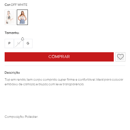
Cor:
OFF WHITE
Tamanho:
P
M
G
COMPRAR
Descrição
Top em renda, tem corpo comprido super firme e confortável. Ideal para colocar
embaixo de camisas e blusas com leve transparência.
Composição: Poliéster.