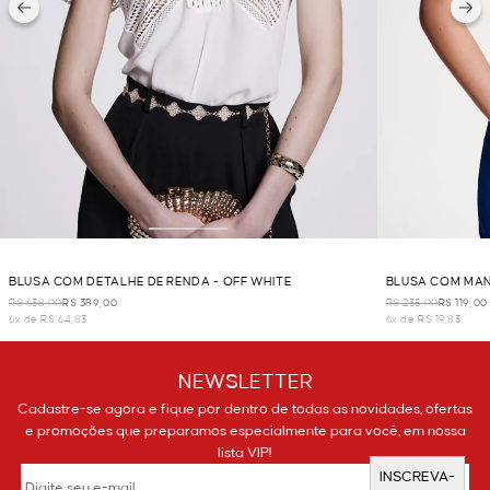
BLUSA COM DETALHE DE RENDA - OFF WHITE
BLUSA COM MAN
R$ 638,00
R$ 389,00
R$ 235,00
R$ 119,00
6x de R$ 64,83
6x de R$ 19,83
NEWSLETTER
Cadastre-se agora e fique por dentro de todas as novidades, ofertas
e promoções que preparamos especialmente para você, em nossa
lista VIP!
INSCREVA-