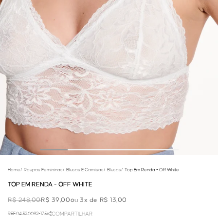
Home
/
Roupas Femininas
/
Blusas E Camisas
/
Blusas
/
Top Em Renda - Off White
TOP EM RENDA - OFF WHITE
R$ 248,00
R$ 39,00
ou 3x de R$ 13,00
REF.04.32.0092-175
COMPARTILHAR